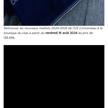
Retrouvez les nouveaux maillots 2024-2025 de l’US Concarneau à la
boutique du club à partir du
vendredi 16 août 2024
au prix de
139,95€.