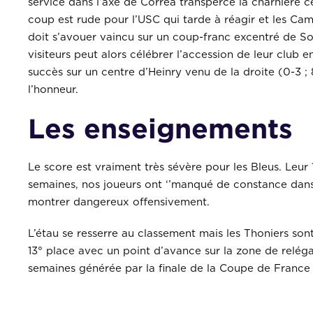
service dans l’axe de Correa transperce la charnière 
coup est rude pour l’USC qui tarde à réagir et les Cam
doit s’avouer vaincu sur un coup-franc excentré de So
visiteurs peut alors célébrer l’accession de leur club 
succès sur un centre d’Heinry venu de la droite (0-3 
l’honneur.
Les enseignements
Le score est vraiment très sévère pour les Bleus. Leur 
semaines, nos joueurs ont ‘’manqué de constance dans l’e
montrer dangereux offensivement.
L’étau se resserre au classement mais les Thoniers sont
13° place avec un point d’avance sur la zone de relég
semaines générée par la finale de la Coupe de France 