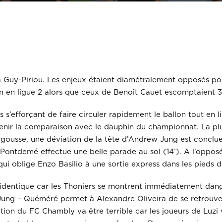
 à Guy-Piriou. Les enjeux étaient diamétralement opposés p
on en ligue 2 alors que ceux de Benoît Cauet escomptaient 3
 s’efforçant de faire circuler rapidement le ballon tout en 
tenir la comparaison avec le dauphin du championnat. La plus
égousse, une déviation de la tête d’Andrew Jung est conclu
 Pontdemé effectue une belle parade au sol (14’). A l’opposé,
ui oblige Enzo Basilio à une sortie express dans les pieds
o identique car les Thoniers se montrent immédiatement da
 Jung – Quéméré permet à Alexandre Oliveira de se retrouv
ion du FC Chambly va être terrible car les joueurs de Luzi 