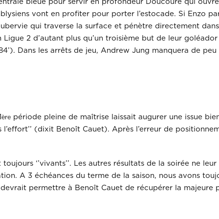
centrale bleue pour servir en profondeur Doucouré qui ouvre
blysiens vont en profiter pour porter l’estocade. Si Enzo pa
ubervie qui traverse la surface et pénètre directement dans 
en Ligue 2 d’autant plus qu’un troisième but de leur goléado
; 84’). Dans les arrêts de jeu, Andrew Jung manquera de peu
1
période pleine de maîtrise laissait augurer une issue bi
ère
ffort’’ (dixit Benoît Cauet). Après l’erreur de positionnemen
 toujours ‘’vivants’’. Les autres résultats de la soirée ne le
ation. A 3 échéances du terme de la saison, nous avons toujo
devrait permettre à Benoît Cauet de récupérer la majeure pa