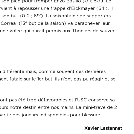
 son pied pour tromper Enzo Basilio (0-1; 50’). Le
rvient à repousser une frappe d’Eickmayer (64’), il
son but (0-2 ; 69’). La soixantaine de supporters
r Correa (13° but de la saison) va parachever leur
 une volée qui aurait permis aux Thoniers de sauver
en différente mais, comme souvent ces dernières
t fatale sur le 1er but, ils n’ont pas pu réagir et se
ur ont pas été trop défavorables et l’USC conserve sa
urs notre destin entre nos mains. La mini-trêve de 2
rtie des joueurs indisponibles pour blessure.
Xavier Lastennet