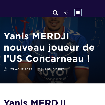
0
Yanis MERDJI
nouveau joueur de
l’US Concarneau !
23 AOÛT 2023
LIGUE 2 BKT
Yanis MERDJI