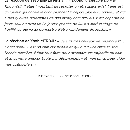
La réaction de Stéphane Le Mignan
: «
Depuis la blessure de F.El
Khoumisti, il était important de recruter un attaquant axial. Yanis est
un joueur qui côtoie le championnat L2 depuis plusieurs années, et qui
a des qualités différentes de nos attaquants actuels. Il est capable de
jouer seul ou avec un 2e joueur proche de lui. Il a suivi le stage de
l’UNFP ce qui va lui permettre d’être rapidement disponible.
»
La réaction de Yanis MERDJI
: «
Je suis très heureux de rejoindre l’US
Concarneau. C’est un club qui évolue et qui a fait une belle saison
l’année dernière. Il faut tout faire pour atteindre les objectifs du club
et je compte amener toute ma détermination et mon envie pour aider
mes coéquipiers.
»
Bienvenue à Concarneau Yanis !