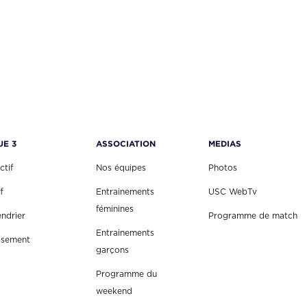
UE 3
ASSOCIATION
MEDIAS
ctif
Nos équipes
Photos
f
Entrainements
USC WebTv
féminines
endrier
Programme de match
Entrainements
ssement
garçons
Programme du
weekend