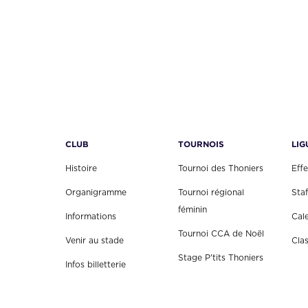
CLUB
TOURNOIS
LIG
Histoire
Tournoi des Thoniers
Effe
Organigramme
Tournoi régional
Staf
féminin
Informations
Cal
Tournoi CCA de Noël
Venir au stade
Cla
Stage P'tits Thoniers
Infos billetterie