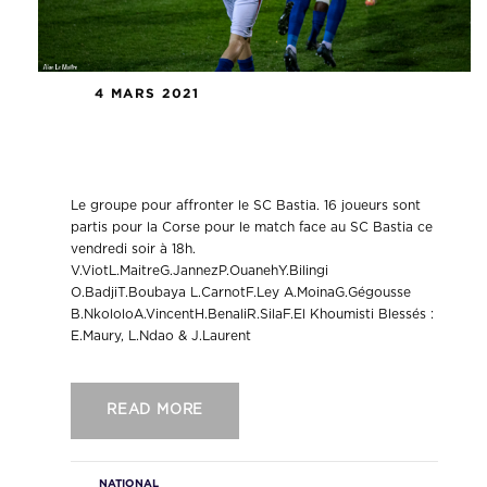
4 MARS 2021
Le groupe pour affronter le SC
BASTIA
Le groupe pour affronter le SC Bastia. 16 joueurs sont
partis pour la Corse pour le match face au SC Bastia ce
vendredi soir à 18h.
V.ViotL.MaitreG.JannezP.OuanehY.Bilingi
O.BadjiT.Boubaya L.CarnotF.Ley A.MoinaG.Gégousse
B.NkololoA.VincentH.BenaliR.SilaF.El Khoumisti Blessés :
E.Maury, L.Ndao & J.Laurent
READ MORE
NATIONAL