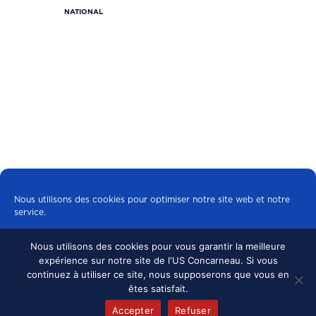
NATIONAL
Nous utilisons des cookies pour optimiser notre site web et notre
service.
Nous utilisons des cookies pour vous garantir la meilleure
Tous les cookies
expérience sur notre site de l'US Concarneau. Si vous
© 2024 US CONCARNEAU, TOUS DROITS
continuez à utiliser ce site, nous supposerons que vous en
RÉSERVÉS.
MENTIONS LÉGALES
•
Refuser
êtes satisfait.
CONFIDENTIALITÉ
Accepter
Refuser
Politique de cookies
mentions légales