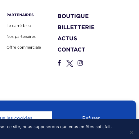
PARTENAIRES
BOUTIQUE
Le carré bleu
BILLETTERIE
Nos partenaires
ACTUS
Offre commerciale
CONTACT
us les cookies
Refuser
iser ce site, nous supposerons que vous en êtes satisfait.
S
•
CONFIDENTIALITÉ