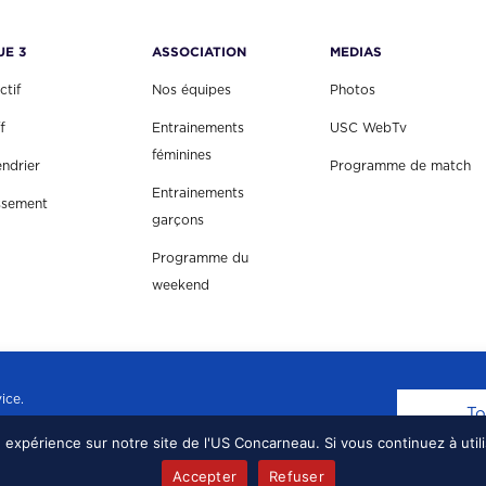
UE 3
ASSOCIATION
MEDIAS
ctif
Nos équipes
Photos
f
Entrainements
USC WebTv
féminines
endrier
Programme de match
Entrainements
ssement
garçons
Programme du
weekend
ice.
To
e expérience sur notre site de l'US Concarneau. Si vous continuez à util
EAU, TOUS DROITS RÉSERVÉS.
MENTIONS LÉGALE
Accepter
Refuser