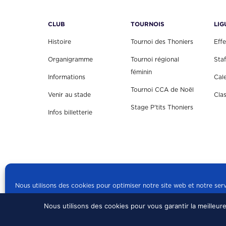
CLUB
TOURNOIS
LIG
Histoire
Tournoi des Thoniers
Effe
Organigramme
Tournoi régional
Staf
féminin
Informations
Cal
Tournoi CCA de Noël
Venir au stade
Cla
Stage P'tits Thoniers
Infos billetterie
Nous utilisons des cookies pour optimiser notre site web et notre serv
Nous utilisons des cookies pour vous garantir la meilleur
© 2024 US CONCARN
Politique de cookies
mentions légales