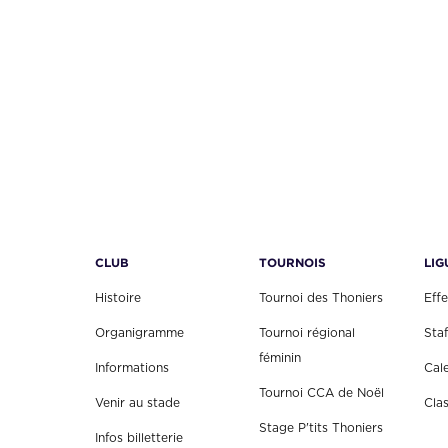
CLUB
TOURNOIS
LIG
Histoire
Tournoi des Thoniers
Effe
Organigramme
Tournoi régional
Staf
féminin
Informations
Cal
Tournoi CCA de Noël
Venir au stade
Cla
Stage P'tits Thoniers
Infos billetterie