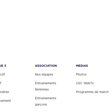
UE 3
ASSOCIATION
MEDIAS
ctif
Nos équipes
Photos
f
Entrainements
USC WebTv
féminines
endrier
Programme de match
Entrainements
ssement
garçons