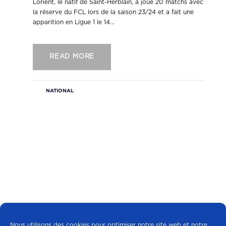
Lorient, le natif de Saint-Herblain, a joué 20 matchs avec
la réserve du FCL lors de la saison 23/24 et a fait une
apparition en Ligue 1 le 14...
READ MORE
NATIONAL
Nous utilisons des cookies pour optimiser notre site web et notre