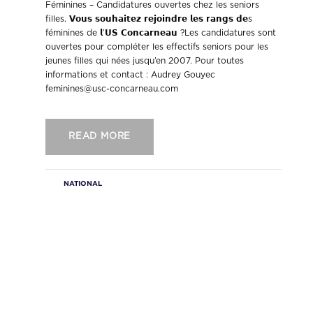
Féminines – Candidatures ouvertes chez les seniors
filles. 𝗩𝗼𝘂𝘀 𝘀𝗼𝘂𝗵𝗮𝗶𝘁𝗲𝘇 𝗿𝗲𝗷𝗼𝗶𝗻𝗱𝗿𝗲 𝗹𝗲𝘀 𝗿𝗮𝗻𝗴𝘀 𝗱𝗲s
féminines de 𝗹’𝗨𝗦 𝗖𝗼𝗻𝗰𝗮𝗿𝗻𝗲𝗮𝘂 ?Les candidatures sont
ouvertes pour compléter les effectifs seniors pour les
jeunes filles qui nées jusqu’en 2007. Pour toutes
informations et contact : Audrey Gouyec
feminines@usc-concarneau.com
READ MORE
NATIONAL