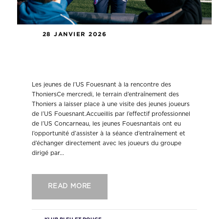
28 JANVIER 2026
Les jeunes de l’US Fouesnant à la
rencontre des Thoniers
Les jeunes de l’US Fouesnant à la rencontre des
ThoniersCe mercredi, le terrain d’entraînement des
Thoniers a laisser place à une visite des jeunes joueurs
de l’US Fouesnant.Accueillis par l’effectif professionnel
de l’US Concarneau, les jeunes Fouesnantais ont eu
l’opportunité d’assister à la séance d’entraînement et
d’échanger directement avec les joueurs du groupe
dirigé par...
READ MORE