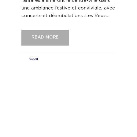
fanfares animeront le centre-ville dans
une ambiance festive et conviviale, avec
concerts et déambulations :Les Reuz...
READ MORE
CLUB