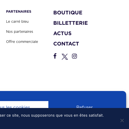
PARTENAIRES
BOUTIQUE
Le carré bleu
BILLETTERIE
Nos partenaires
ACTUS
Offre commerciale
CONTACT
us les cookies
Refuser
iser ce site, nous supposerons que vous en êtes satisfait.
S
•
CONFIDENTIALITÉ