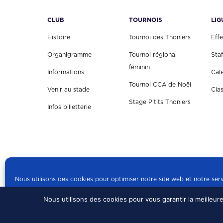
CLUB
TOURNOIS
LIG
Histoire
Tournoi des Thoniers
Effe
Organigramme
Tournoi régional
Staf
féminin
Informations
Cal
Tournoi CCA de Noël
Venir au stade
Cla
Stage P'tits Thoniers
Infos billetterie
Nous utilisons des cookies pour optimiser notre site web et notre serv
Nous utilisons des cookies pour vous garantir la meilleur
© 2024 US CONCARN
Politique de cookies
mentions légales