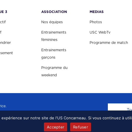
UE 3
ASSOCIATION
MEDIAS
ctif
Nos équipes
Photos
f
Entrainements
USC WebTv
féminines
endrier
Programme de match
Entrainements
ssement
garçons
Programme du
weekend
ice.
To
e expérience sur notre site de l'US Concarneau. Si vous continuez à util
EAU, TOUS DROITS RÉSERVÉS.
MENTIONS LÉGALE
Accepter
Refuser