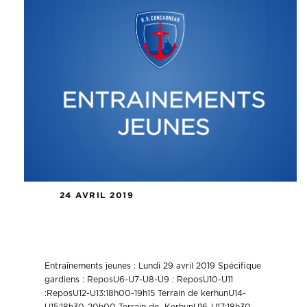
24 AVRIL 2019
Entraînements jeunes Lundi
29/04/2019
Entraînements jeunes : Lundi 29 avril 2019 Spécifique
gardiens : ReposU6-U7-U8-U9 : ReposU10-U11
:ReposU12-U13:18h00-19h15 Terrain de kerhunU14-
U15:18h30-20h00 Terrain de KerhunU16-U17:18h30-