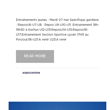
Entraînements jeunes mardi
07/05/2019
Entraînements jeunes : Mardi 07 mai Spécifique gardiens
: ReposU6-U7-U8 : Repos U9-U10-U11 :Entrainement 18h-
19h30 à Kerhun U12-U13:ReposU14-U15:ReposU16-
U17:Entrainement Section Sportive Lycée 17h15 au
PorzouU18-U21:A venir U23:A venir
READ MORE
ASSOCIATION