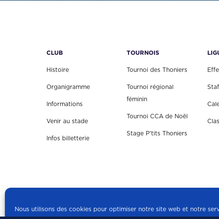
CLUB
TOURNOIS
LIG
Histoire
Tournoi des Thoniers
Effe
Organigramme
Tournoi régional
Staf
féminin
Informations
Cal
Tournoi CCA de Noël
Venir au stade
Cla
Stage P'tits Thoniers
Infos billetterie
Nous utilisons des cookies pour optimiser notre site web et notre serv