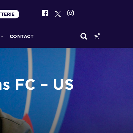
TTERIE
0
CONTACT
s FC – US