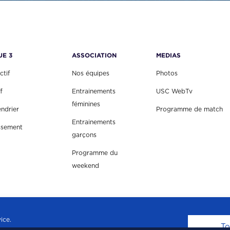
UE 3
ASSOCIATION
MEDIAS
ctif
Nos équipes
Photos
f
Entrainements
USC WebTv
féminines
endrier
Programme de match
Entrainements
ssement
garçons
Programme du
weekend
ice.
To