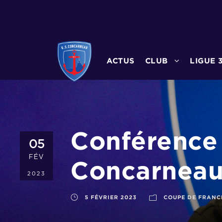
ACTUS
CLUB
LIGUE 
Conférence
05
FÉV
Concarneau
2023
5 FÉVRIER 2023
COUPE DE FRANC