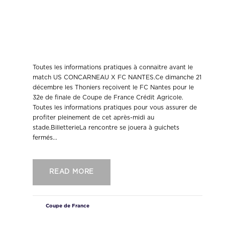
Les informations pratiques pour la
réception du FC Nantes – 32e de
finale coupe de France Crédit
Agricole.
Toutes les informations pratiques à connaitre avant le
match US CONCARNEAU X FC NANTES.Ce dimanche 21
décembre les Thoniers reçoivent le FC Nantes pour le
32e de finale de Coupe de France Crédit Agricole.
Toutes les informations pratiques pour vous assurer de
profiter pleinement de cet après-midi au
stade.BilletterieLa rencontre se jouera à guichets
fermés...
READ MORE
Coupe de France