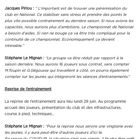
Jacques Piriou :
” L’important est de trouver une pérennisation du
club en National. Ce stabiliser sans stress et prendre des points le
plus vite possible contrairement au dernière saison.
Si nous avions les
capacités, nous aurions plus d’ambitions. Le championnat de National
a besoin d’aides. Si rien ne bouge ça va être très compliqué pour la
continuité de ce championnat. Economiquement ça devient
intenable.”
Stéphane Le Mignan :
“Le groupe va être réduit par rapport à la
saison dernière. Nous aurons 16 joueurs sous contrat, sans compter
M.Toupin et G.Gégousse qui travaillent à côté, on pourra également
compter sur les jeunes qui intégreront les séances d’entrainements.
“
Reprise de l’entrainement
La reprise de l’entrainement aura lieu lundi 29 juin. Au programme
accueil des joueurs, présentation du club et des infrastructures,
course à pied, techniques…
Stéphane Le Mignan :
“Pour la reprise nous serons une vingtaine avec
les jeunes, il y aura peut-être d’autres joueurs d’ici là.
En raison du COVID-19, la situation n’est pas simple, il faudra être prêt