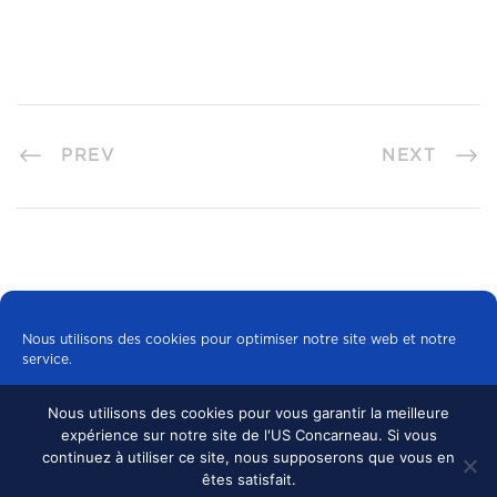
PREV
NEXT
Nous utilisons des cookies pour optimiser notre site web et notre
service.
Nous utilisons des cookies pour vous garantir la meilleure
Tous les cookies
expérience sur notre site de l'US Concarneau. Si vous
© 2024 US CONCARNEAU, TOUS DROITS
continuez à utiliser ce site, nous supposerons que vous en
RÉSERVÉS.
MENTIONS LÉGALES
•
Refuser
êtes satisfait.
CONFIDENTIALITÉ