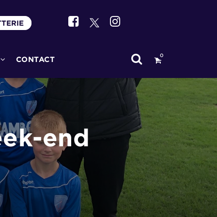
TTERIE
0
CONTACT
eek-end