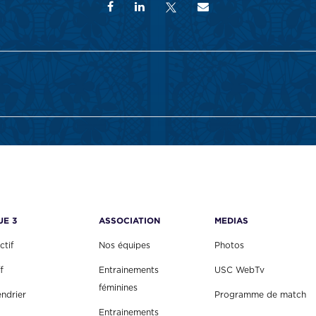
UE 3
ASSOCIATION
MEDIAS
ctif
Nos équipes
Photos
f
Entrainements
USC WebTv
féminines
endrier
Programme de match
Entrainements