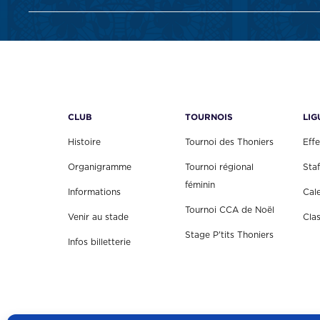
CLUB
TOURNOIS
LIG
Histoire
Tournoi des Thoniers
Effe
Organigramme
Tournoi régional
Staf
féminin
Informations
Cal
Tournoi CCA de Noël
Venir au stade
Cla
Stage P'tits Thoniers
Infos billetterie