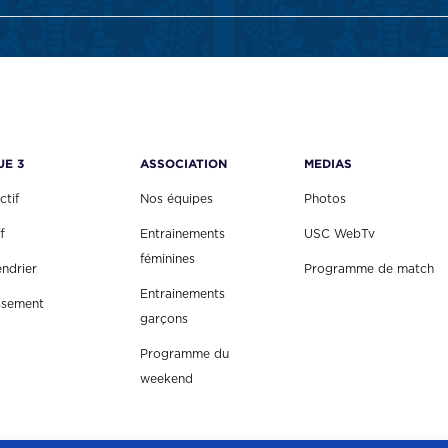
UE 3
ASSOCIATION
MEDIAS
ctif
Nos équipes
Photos
f
Entrainements
USC WebTv
féminines
endrier
Programme de match
Entrainements
ssement
garçons
Programme du
weekend