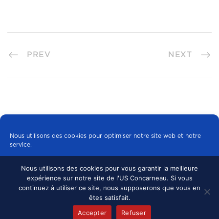
PREV
NEXT
Nous utilisons des cookies pour optimiser notre site web et notre
service.
Nous utilisons des cookies pour vous garantir la meilleure
Tous les cookies
expérience sur notre site de l'US Concarneau. Si vous
© 2024 US CONCARNEAU, TOUS DROITS
continuez à utiliser ce site, nous supposerons que vous en
RÉSERVÉS.
MENTIONS LÉGALES
•
Refuser
êtes satisfait.
CONFIDENTIALITÉ
Accepter
Refuser
Politique de cookies
mentions légales