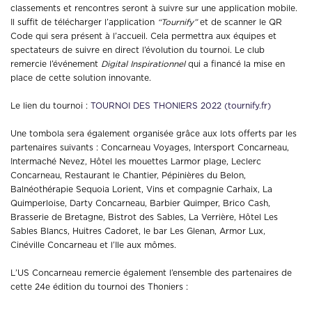
classements et rencontres seront à suivre sur une application mobile.
Il suffit de télécharger l’application
“Tournify”
et de scanner le QR
Code qui sera présent à l’accueil. Cela permettra aux équipes et
spectateurs de suivre en direct l’évolution du tournoi. Le club
remercie l’événement
Digital Inspirationnel
qui a financé la mise en
place de cette solution innovante.
Le lien du tournoi :
TOURNOI DES THONIERS 2022 (tournify.fr)
Une tombola sera également organisée grâce aux lots offerts par les
partenaires suivants : Concarneau Voyages, Intersport Concarneau,
Intermaché Nevez, Hôtel les mouettes Larmor plage, Leclerc
Concarneau, Restaurant le Chantier, Pépinières du Belon,
Balnéothérapie Sequoia Lorient, Vins et compagnie Carhaix, La
Quimperloise, Darty Concarneau, Barbier Quimper, Brico Cash,
Brasserie de Bretagne, Bistrot des Sables, La Verrière, Hôtel Les
Sables Blancs, Huitres Cadoret, le bar Les Glenan, Armor Lux,
Cinéville Concarneau et l’Ile aux mômes.
L’US Concarneau remercie également l’ensemble des partenaires de
cette 24e édition du tournoi des Thoniers :