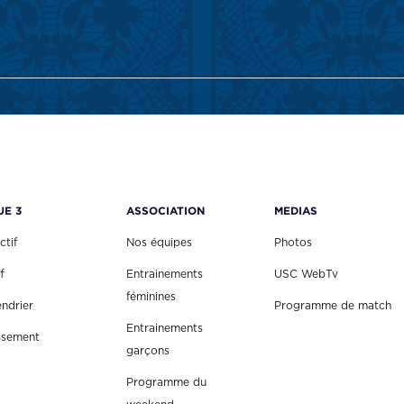
UE 3
ASSOCIATION
MEDIAS
ctif
Nos équipes
Photos
f
Entrainements
USC WebTv
féminines
endrier
Programme de match
Entrainements
ssement
garçons
Programme du