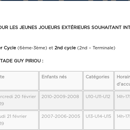
UR LES JEUNES JOUEURS EXTÉRIEURS SOUHAITANT IN
er Cycle
(6ème-3ème) et
2nd cycle
(2nd – Terminale)
u STADE GUY PIRIOU :
te
Enfants nés
Catégories
Horai
d’accu
rcredi 20 février
2010-2009-2008
U10-U11-U12
14h-17
19
udi 21 février
2007-2006-2005
U13-U14-U15
14h-17
19