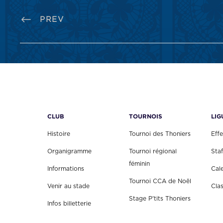
PREV
CLUB
TOURNOIS
LIG
Histoire
Tournoi des Thoniers
Effe
Organigramme
Tournoi régional
Staf
féminin
Informations
Cal
Tournoi CCA de Noël
Venir au stade
Cla
Stage P'tits Thoniers
Infos billetterie