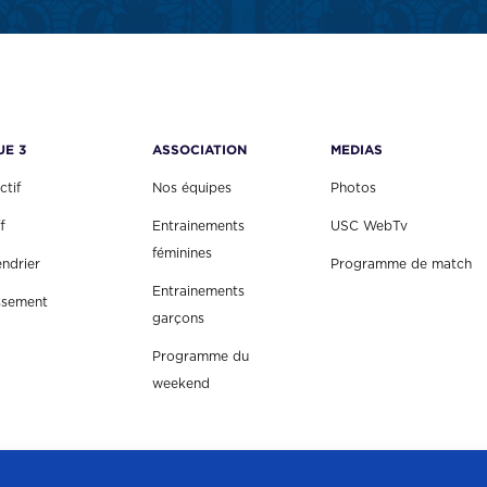
UE 3
ASSOCIATION
MEDIAS
ctif
Nos équipes
Photos
f
Entrainements
USC WebTv
féminines
endrier
Programme de match
Entrainements
ssement
garçons
Programme du
weekend