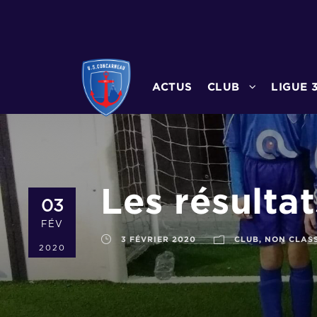
ACTUS
CLUB
LIGUE 
Les résulta
03
FÉV
3 FÉVRIER 2020
CLUB
,
NON CLAS
2020