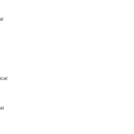
al
ical
al