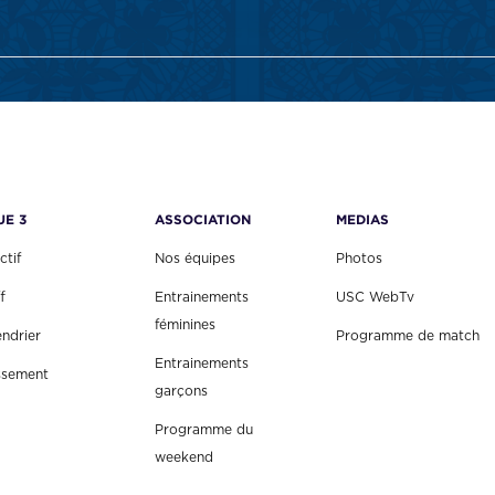
UE 3
ASSOCIATION
MEDIAS
ctif
Nos équipes
Photos
f
Entrainements
USC WebTv
féminines
endrier
Programme de match
Entrainements
ssement
garçons
Programme du
weekend