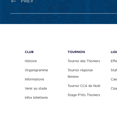
PREV
CLUB
TOURNOIS
LIG
Histoire
Tournoi des Thoniers
Effe
Organigramme
Tournoi régional
Staf
féminin
Informations
Cal
Tournoi CCA de Noël
Venir au stade
Cla
Stage P'tits Thoniers
Infos billetterie