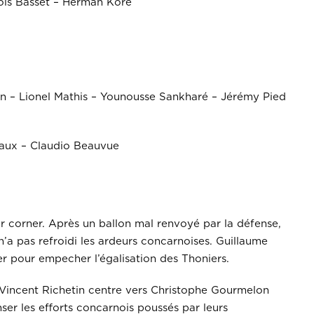
ois Basset – Herman Koré
n – Lionel Mathis – Younousse Sankharé – Jérémy Pied
eaux – Claudio Beauvue
r corner. Après un ballon mal renvoyé par la défense,
n’a pas refroidi les ardeurs concarnoises. Guillaume
r pour empecher l’égalisation des Thoniers.
e, Vincent Richetin centre vers Christophe Gourmelon
ser les efforts concarnois poussés par leurs