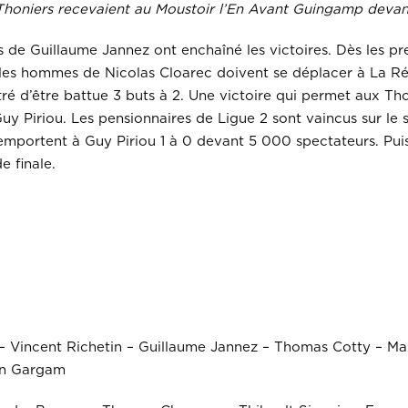
honiers recevaient au Moustoir l’En Avant Guingamp devant
rs de Guillaume Jannez ont enchaîné les victoires. Dès les p
, les hommes de Nicolas Cloarec doivent se déplacer à La Réun
tré d’être battue 3 buts à 2. Une victoire qui permet aux Thon
 Piriou. Les pensionnaires de Ligue 2 sont vaincus sur le s
’emportent à Guy Piriou 1 à 0 devant 5 000 spectateurs. Pui
e finale.
 – Vincent Richetin – Guillaume Jannez – Thomas Cotty – M
ian Gargam