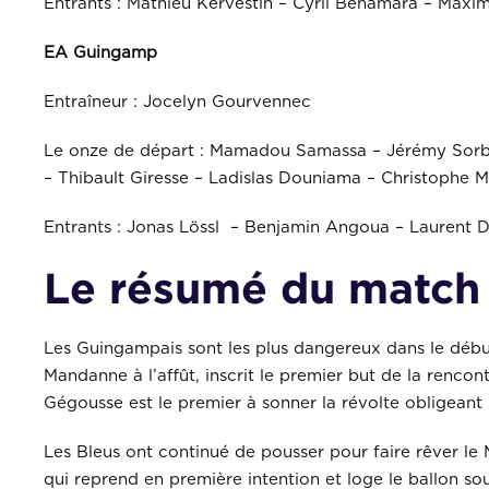
Entrants : Mathieu Kervestin – Cyril Benamara – Max
EA Guingamp
Entraîneur : Jocelyn Gourvennec
Le onze de départ : Mamadou Samassa – Jérémy Sorbon
– Thibault Giresse – Ladislas Douniama – Christophe
Entrants : Jonas Lössl – Benjamin Angoua – Laurent D
Le résumé du match
Les Guingampais sont les plus dangereux dans le début
Mandanne à l’affût, inscrit le premier but de la renco
Gégousse est le premier à sonner la révolte obligeant
Les Bleus ont continué de pousser pour faire rêver le 
qui reprend en première intention et loge le ballon so