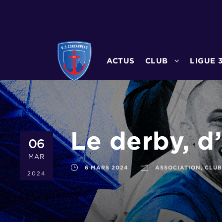
ACTUS
CLUB
LIGUE 
Le derby, d
06
MAR
6 MARS 2024
ASSOCIATION
,
CLUB
2024