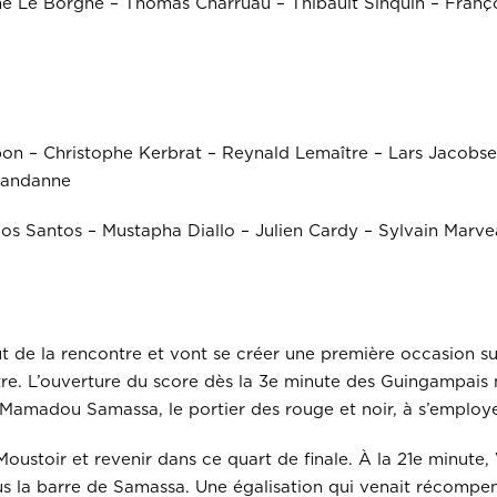
ime Le Borgne – Thomas Charruau – Thibault Sinquin – Franç
 – Christophe Kerbrat – Reynald Lemaître – Lars Jacobse
 Mandanne
os Santos – Mustapha Diallo – Julien Cardy – Sylvain Marv
 de la rencontre et vont se créer une première occasion su
ntre. L’ouverture du score dès la 3e minute des Guingampais 
 Mamadou Samassa, le portier des rouge et noir, à s’employe
Moustoir et revenir dans ce quart de finale. À la 21e minut
us la barre de Samassa. Une égalisation qui venait récompen