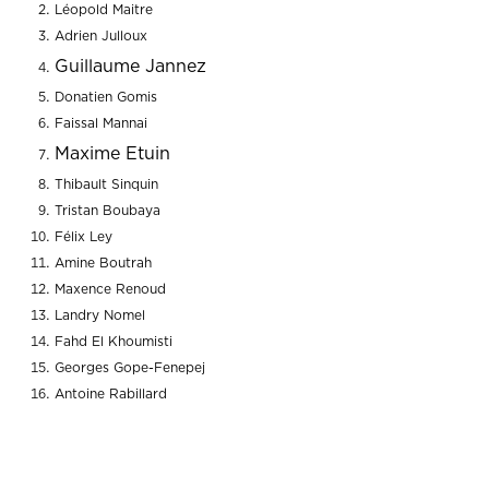
Léopold Maitre
Adrien Julloux
Guillaume Jannez
Donatien Gomis
Faissal Mannai
Maxime Etuin
Thibault Sinquin
Tristan Boubaya
Félix Ley
Amine Boutrah
Maxence Renoud
Landry Nomel
Fahd El Khoumisti
Georges Gope-Fenepej
Antoine Rabillard