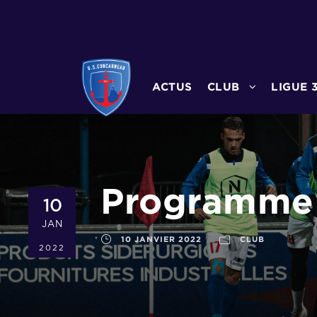
ACTUS
CLUB
LIGUE 
Programme 
10
JAN
10 JANVIER 2022
CLUB
2022