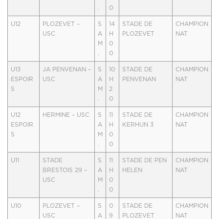
.
0
U12
PLOZEVET –
S
14
STADE DE
CHAMPION
USC
A
H
PLOZEVET
NAT
M
0
.
0
U13
JA PENVENAN –
S
10
STADE DE
CHAMPION
ESPOIR
USC
A
H
PENVENAN
NAT
S
M
2
.
0
U12
HERMINE – USC
S
11
STADE DE
CHAMPION
ESPOIR
A
H
KERHUN 3
NAT
S
M
0
.
0
U11
STADE
S
11
STADE DE PEN
CHAMPION
BRESTOIS 29 –
A
H
HELEN
NAT
USC
M
0
.
0
U10
PLOZEVET –
S
0
STADE DE
CHAMPION
USC
A
9
PLOZEVET
NAT