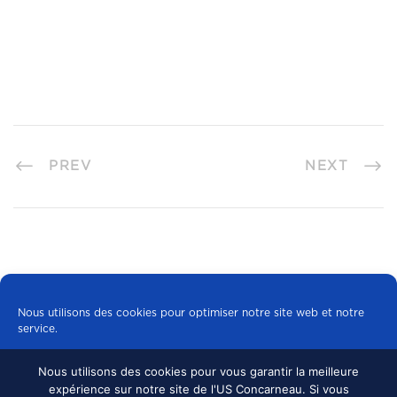
PREV
NEXT
Nous utilisons des cookies pour optimiser notre site web et notre
service.
Nous utilisons des cookies pour vous garantir la meilleure
Tous les cookies
expérience sur notre site de l'US Concarneau. Si vous
© 2024 US CONCARNEAU, TOUS DROITS