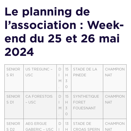
Le planning de
l’association : Week-
end du 25 et 26 mai
2024
SENIOR
US TREGUNC –
D
15
STADE DE LA
CHAMPION
S R1
USC
I
H
PINEDE
NAT
M
3
.
0
SENIOR
CA FORESTOIS
D
15
SYNTHETIQUE
CHAMPION
S D1
– USC
I
H
FORET
NAT
M
3
FOUESNANT
.
0
SENIOR
AEG ERGUE
D
13
STADE DE
CHAMPION
S D2
GABERIC – USC
I
H
CROAS SPERN
NAT