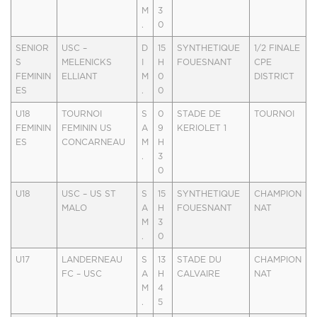
M
3
.
0
SENIOR
USC –
D
15
SYNTHETIQUE
1/2 FINALE
S
MELENICKS
I
H
FOUESNANT
CPE
FEMININ
ELLIANT
M
0
DISTRICT
ES
.
0
U18
TOURNOI
S
0
STADE DE
TOURNOI
FEMININ
FEMININ US
A
9
KERIOLET 1
ES
CONCARNEAU
M
H
.
3
0
U18
USC – US ST
S
15
SYNTHETIQUE
CHAMPION
MALO
A
H
FOUESNANT
NAT
M
3
.
0
U17
LANDERNEAU
S
13
STADE DU
CHAMPION
FC – USC
A
H
CALVAIRE
NAT
M
4
.
5