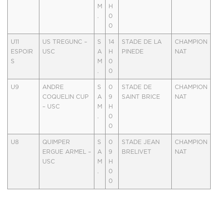
M
H
.
0
0
U11
US TREGUNC –
S
14
STADE DE LA
CHAMPION
ESPOIR
USC
A
H
PINEDE
NAT
S
M
0
.
0
U9
ANDRE
S
0
STADE DE
CHAMPION
COQUELIN CUP
A
9
SAINT BRICE
NAT
– USC
M
H
.
0
0
U8
QUIMPER
S
0
STADE JEAN
CHAMPION
ERGUE ARMEL –
A
9
BRELIVET
NAT
USC
M
H
.
0
0