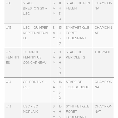
U16
STADE
S
11
STADE DE PEN
CHAMPION
BRESTOIS 29 –
A
H
HELEN
NAT
USC
M
3
.
0
U15
USC – QUIMPER
S
15
SYNTHETIQUE
CHAPIONN
KERFEUNTEUN
A
H
FORET
AT
FC
M
3
FOUESNANT
.
0
U15
TOURNOI
S
0
STADE DE
TOURNOI
FEMININ
FEMININ US
A
9
KERIOLET 2
ES
CONCARNEAU
M
H
.
3
0
U14
GSI PONTIVY –
S
16
STADE DE
CHAMPION
USC
A
H
TOULBOUBOU
NAT
M
3
.
0
U13
USC – SC
S
13
SYNTHETIQUE
CHAMPION
MORLAIX
A
H
FORET
NAT
M
3
FOUESNANT