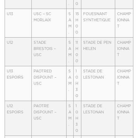
.
0
U13
USC – SC
S
15
FOUESNANT
CHAMP
MORLAIX
A
H
SYNTHETIQUE
IONNA
M
0
T
.
0
U12
STADE
S
11
STADE DE PEN
CHAMP
BRESTOIS –
A
H
HELEN
IONNA
USC
M
0
T
.
0
U13
PAOTRED
S
1
STADE DE
CHAMP
ESPOIRS
DISPOUNT –
A
0
LESTONAN
IONNA
USC
M
H
T
.
3
0
U12
PAOTRE
S
1
STADE DE
CHAMP
ESPOIRS
DISPOUNT –
A
0
LESTONAN
IONNA
USC
M
H
T
.
3
0