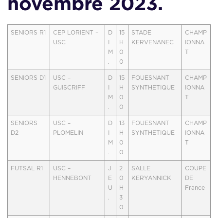
novembre 2023.
SENIORS R1
CEP LORIENT –
D
15
STADE
CHAMP
USC
I
H
KERVENANEC
IONNA
M
0
T
.
0
SENIORS D1
USC –
D
15
FOUESNANT
CHAMP
GUISCRIFF
I
H
SYNTHETIQUE
IONNA
M
0
T
.
0
SENIORS
USC –
D
13
FOUESNANT
CHAMP
D2
PLOMELIN
I
H
SYNTHETIQUE
IONNA
M
0
T
.
0
FUTSAL R1
USC –
J
2
SALLE
COUPE
HENNEBONT
E
0
KERYANNICK
DE
U
H
France
.
3
0