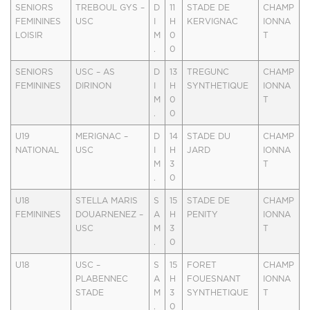
SENIORS
TREBOUL GYS –
D
11
STADE DE
CHAMP
FEMININES
USC
I
H
KERVIGNAC
IONNA
LOISIR
M
0
T
.
0
SENIORS
USC – AS
D
13
TREGUNC
CHAMP
FEMININES
DIRINON
I
H
SYNTHETIQUE
IONNA
M
0
T
.
0
U19
MERIGNAC –
D
14
STADE DU
CHAMP
NATIONAL
USC
I
H
JARD
IONNA
M
3
T
.
0
U18
STELLA MARIS
S
15
STADE DE
CHAMP
FEMININES
DOUARNENEZ –
A
H
PENITY
IONNA
USC
M
3
T
.
0
U18
USC –
S
15
FORET
CHAMP
PLABENNEC
A
H
FOUESNANT
IONNA
STADE
M
3
SYNTHETIQUE
T
.
0