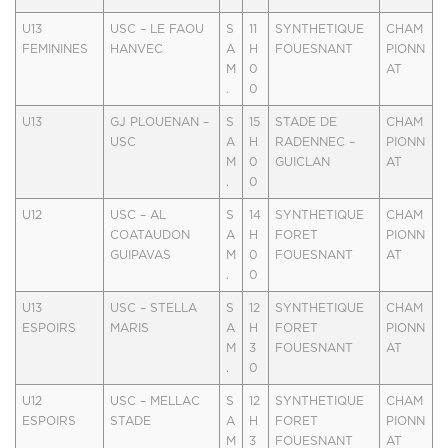
U13
USC – LE FAOU
S
11
SYNTHETIQUE
CHAM
FEMININES
HANVEC
A
H
FOUESNANT
PIONN
M
0
AT
.
0
U13
GJ PLOUENAN –
S
15
STADE DE
CHAM
USC
A
H
RADENNEC –
PIONN
M
0
GUICLAN
AT
.
0
U12
USC – AL
S
14
SYNTHETIQUE
CHAM
COATAUDON
A
H
FORET
PIONN
GUIPAVAS
M
0
FOUESNANT
AT
.
0
U13
USC – STELLA
S
12
SYNTHETIQUE
CHAM
ESPOIRS
MARIS
A
H
FORET
PIONN
M
3
FOUESNANT
AT
.
0
U12
USC – MELLAC
S
12
SYNTHETIQUE
CHAM
ESPOIRS
STADE
A
H
FORET
PIONN
M
3
FOUESNANT
AT