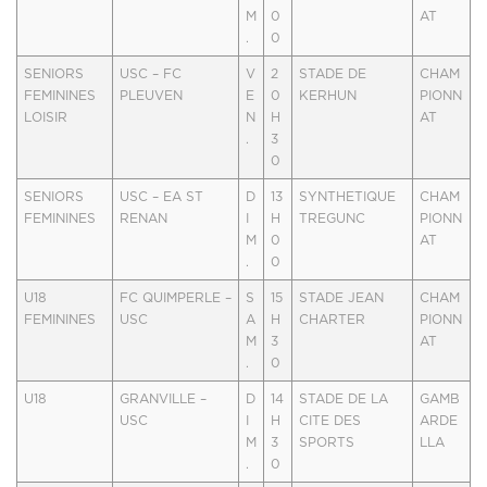
M
0
AT
.
0
SENIORS
USC – FC
V
2
STADE DE
CHAM
FEMININES
PLEUVEN
E
0
KERHUN
PIONN
LOISIR
N
H
AT
.
3
0
SENIORS
USC – EA ST
D
13
SYNTHETIQUE
CHAM
FEMININES
RENAN
I
H
TREGUNC
PIONN
M
0
AT
.
0
U18
FC QUIMPERLE –
S
15
STADE JEAN
CHAM
FEMININES
USC
A
H
CHARTER
PIONN
M
3
AT
.
0
U18
GRANVILLE –
D
14
STADE DE LA
GAMB
USC
I
H
CITE DES
ARDE
M
3
SPORTS
LLA
.
0