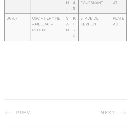
M
4
FOUESNANT
AT
.
5
U6-U7
USC – HERMINE
S
10
STADE DE
PLATE
– MELLAC –
A
H
KERHUN
AU
REDENE
M
3
.
0
PREV
NEXT