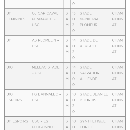
.
0
U11
GJ CAP CAVAL
S
13
STADE
CHAM
FEMININES
PENMARCH –
A
H
MUNICIPAL
PIONN
USC
M
3
PLOMEUR
AT
.
0
U11
AS PLOMELIN –
S
14
STADE DE
CHAM
USC
A
H
KERGUEL
PIONN
M
3
AT
.
0
U10
MELLAC STADE
S
14
STADE
CHAM
– USC
A
H
SALVADOR
PIONN
M
0
ALLIENDE
AT
.
0
U10
FG BANNALEC –
S
10
STADE JEAN LE
CHAM
ESPOIRS
USC
A
H
BOURHIS
PIONN
M
3
AT
.
0
U11 ESPOIRS
USC – ES
S
10
SYNTHETIQUE
CHAM
PLOGONNEC
A
H
FORET
PIONN