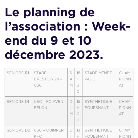
Le planning de
l’association : Week-
end du 9 et 10
décembre 2023.
SENIORS R1
STADE
S
18
STADE MENEZ
CHAM
BRESTOIS 29 –
A
H
PAUL
PIONN
USC
M
3
AT
.
0
SENIORS D1
USC – FC AVEN
D
15
SYNTHETIQUE
CHAM
BELON
I
H
FOUESNANT
PIONN
M
0
AT
.
0
SENIORS D2
USC – QUIMPER
D
13
SYNTHETIQUE
CHAM
KFC
I
H
FOUESNANT
PIONN