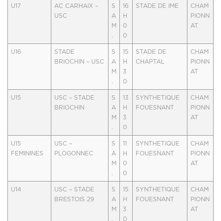
U17
AC CARHAIX –
S
16
STADE DE IME
CHAM
USC
A
H
PIONN
M
0
AT
.
0
U16
STADE
S
15
STADE DE
CHAM
BRIOCHIN – USC
A
H
CHAPTAL
PIONN
M
3
AT
.
0
U15
USC – STADE
S
13
SYNTHETIQUE
CHAM
BRIOCHIN
A
H
FOUESNANT
PIONN
M
3
AT
.
0
U15
USC –
S
11
SYNTHETIQUE
CHAM
FEMININES
PLOGONNEC
A
H
FOUESNANT
PIONN
M
0
AT
.
0
U14
USC – STADE
S
15
SYNTHETIQUE
CHAM
BRESTOIS 29
A
H
FOUESNANT
PIONN
M
3
AT
.
0