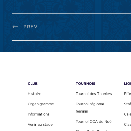
PREV
CLUB
TOURNOIS
LIG
Histoire
Tournoi des Thoniers
Effe
Organigramme
Tournoi régional
Staf
féminin
Informations
Cal
Tournoi CCA de Noël
Venir au stade
Cla