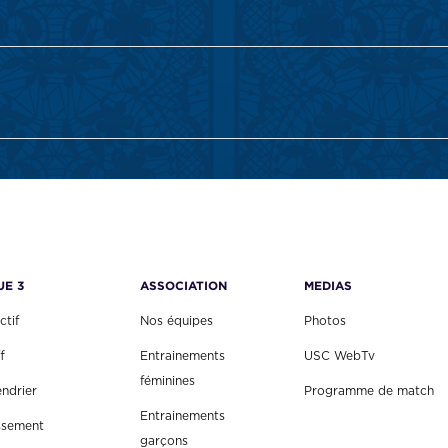
UE 3
ASSOCIATION
MEDIAS
ctif
Nos équipes
Photos
f
Entrainements
USC WebTv
féminines
endrier
Programme de match
Entrainements
ssement
garçons