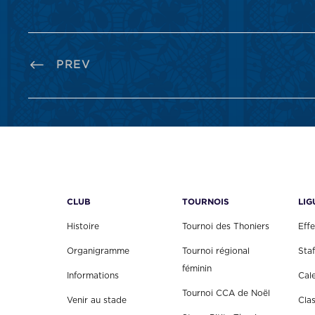
PREV
CLUB
TOURNOIS
LIG
Histoire
Tournoi des Thoniers
Effe
Organigramme
Tournoi régional
Staf
féminin
Informations
Cal
Tournoi CCA de Noël
Venir au stade
Cla