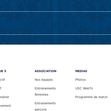
UE 3
ASSOCIATION
MEDIAS
ctif
Nos équipes
Photos
f
Entrainements
USC WebTv
féminines
endrier
Programme de match
Entrainements
ssement
garçons