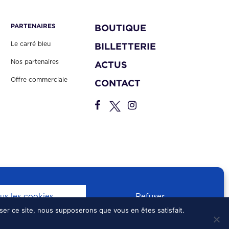
PARTENAIRES
BOUTIQUE
Le carré bleu
BILLETTERIE
Nos partenaires
ACTUS
Offre commerciale
CONTACT
us les cookies
Refuser
iser ce site, nous supposerons que vous en êtes satisfait.
S
•
CONFIDENTIALITÉ