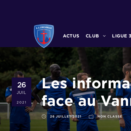
ACTUS
CLUB
LIGUE 
Les informa
26
JUIL
face au Va
2021
26 JUILLET 2021
NON CLASSÉ