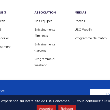
UE 3
ASSOCIATION
MEDIAS
ctif
Nos équipes
Photos
f
Entrainements
USC WebTv
féminines
endrier
Programme de match
Entrainements
ssement
garçons
Programme du
weekend
ice.
To
e expérience sur notre site de l'US Concarneau. Si vous continuez à util
EAU, TOUS DROITS RÉSERVÉS.
MENTIONS LÉGALE
Accepter
Refuser