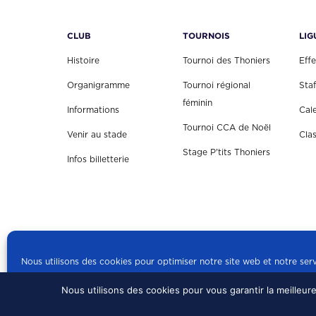
CLUB
TOURNOIS
LIG
Histoire
Tournoi des Thoniers
Effe
Organigramme
Tournoi régional
Staf
féminin
Informations
Cal
Tournoi CCA de Noël
Venir au stade
Cla
Stage P'tits Thoniers
Infos billetterie
Nous utilisons des cookies pour optimiser notre site web et notre serv
Nous utilisons des cookies pour vous garantir la meilleur
© 2024 US CONCARN
Politique de cookies
mentions légales