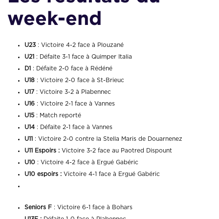
week-end
U23
: Victoire 4-2 face à Plouzané
U21
: Défaite 3-1 face à Quimper Italia
D1
: Défaite 2-0 face à Rédéné
U18
: Victoire 2-0 face à St-Brieuc
U17
: Victoire 3-2 à Plabennec
U16
: Victoire 2-1 face à Vannes
U15
: Match reporté
U14
: Défaite 2-1 face à Vannes
U11
: Victoire 2-0 contre la Stella Maris de Douarnenez
U11 Espoirs :
Victoire 3-2 face au Paotred Dispount
U10
: Victoire 4-2 face à Ergué Gabéric
U10 espoirs :
Victoire 4-1 face à Ergué Gabéric
Seniors F
: Victoire 6-1 face à Bohars
U13F :
Défaite 1-0 face à Plabennec