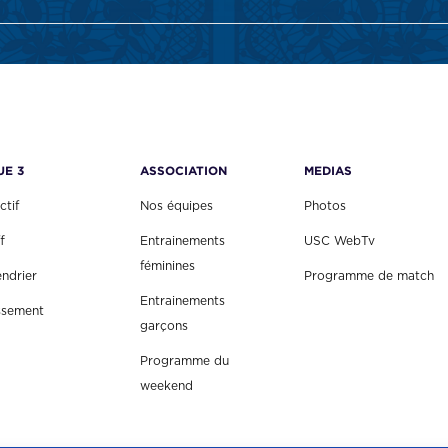
UE 3
ASSOCIATION
MEDIAS
ctif
Nos équipes
Photos
f
Entrainements
USC WebTv
féminines
endrier
Programme de match
Entrainements
ssement
garçons
Programme du
weekend