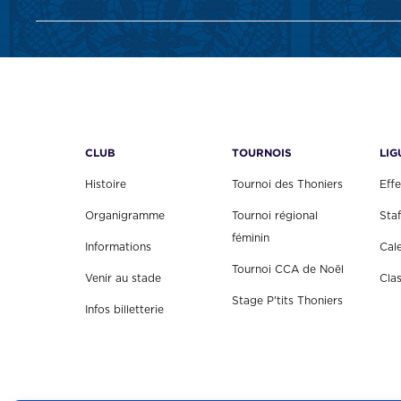
CLUB
TOURNOIS
LIG
Histoire
Tournoi des Thoniers
Effe
Organigramme
Tournoi régional
Staf
féminin
Informations
Cal
Tournoi CCA de Noël
Venir au stade
Cla
Stage P'tits Thoniers
Infos billetterie