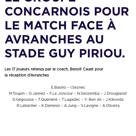
CONCARNOIS POUR
LE MATCH FACE À
AVRANCHES AU
STADE GUY PIRIOU.
Les 17 joueurs retenus par le coach, Benoit Cauet pour
la réception d’Avranches
E.Basilio – I.Seznec
M.Toupin – G.Jannez – F.Le Joncour – N.Senzemba – J.Drouglazet
G.Gégousse – T.Quéméré – T.Lagadec – Y. Ben Ali – J.Kikonda
R.Lebarilier – K.Damessi – A.Jung – V.Lavigne – A.Oliveira