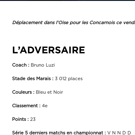
Déplacement dans l’Oise pour les Concarnois ce vendr
L’ADVERSAIRE
Coach :
Bruno Luzi
Stade des Marais :
3 012 places
Couleurs :
Bleu et Noir
Classement :
4e
Points :
23
Série 5 derniers matchs en championnat :
V N N D D