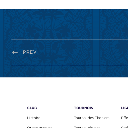
PREV
CLUB
TOURNOIS
LIG
Histoire
Tournoi des Thoniers
Effe
Organigramme
Tournoi régional
Staf