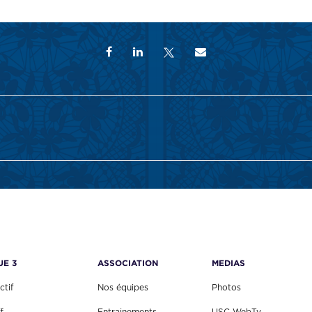
UE 3
ASSOCIATION
MEDIAS
ctif
Nos équipes
Photos
f
Entrainements
USC WebTv