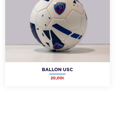
BALLON USC
20,00
€