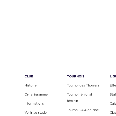
CLUB
TOURNOIS
LIG
Histoire
Tournoi des Thoniers
Effe
Organigramme
Tournoi régional
Staf
féminin
Informations
Cal
Tournoi CCA de Noël
Venir au stade
Cla