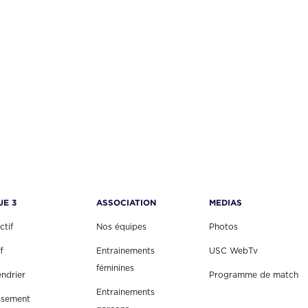
UE 3
ASSOCIATION
MEDIAS
ctif
Nos équipes
Photos
f
Entrainements
USC WebTv
féminines
endrier
Programme de match
Entrainements
ssement