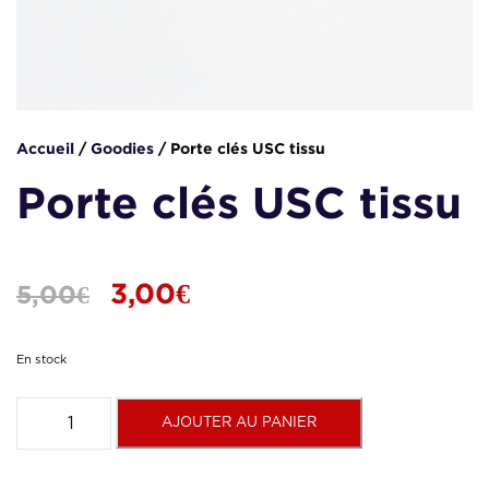
Accueil
/
Goodies
/ Porte clés USC tissu
Porte clés USC tissu
L
L
3,00
€
5,00
€
e
e
En stock
p
p
q
AJOUTER AU PANIER
u
a
r
r
n