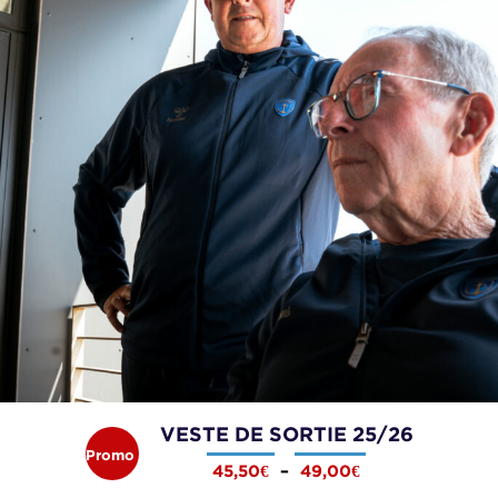
l
e
é
s
t
t
a
i
:
t
3
,
:
0
VESTE DE SORTIE 25/26
Promo
45,50
€
–
49,00
€