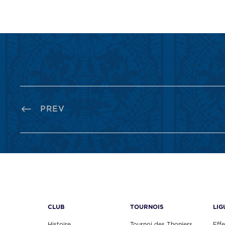
PREV
CLUB
TOURNOIS
LIG
Histoire
Tournoi des Thoniers
Effe