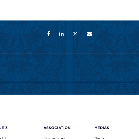
UE 3
ASSOCIATION
MEDIAS
ctif
Nos équipes
Photos