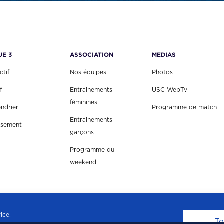
UE 3
ASSOCIATION
MEDIAS
ctif
Nos équipes
Photos
f
Entrainements
USC WebTv
féminines
endrier
Programme de match
Entrainements
ssement
garçons
Programme du
weekend
ice.
To