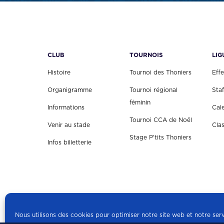
CLUB
TOURNOIS
LIG
Histoire
Tournoi des Thoniers
Effe
Organigramme
Tournoi régional
Staf
féminin
Informations
Cal
Tournoi CCA de Noël
Venir au stade
Cla
Stage P'tits Thoniers
Infos billetterie
Nous utilisons des cookies pour optimiser notre site web et notre serv