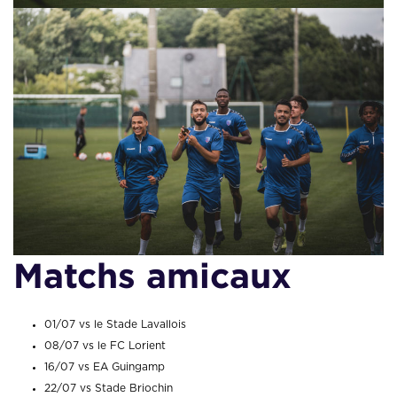
Matchs amicaux
01/07 vs le Stade Lavallois
08/07 vs le FC Lorient
16/07 vs EA Guingamp
22/07 vs Stade Briochin