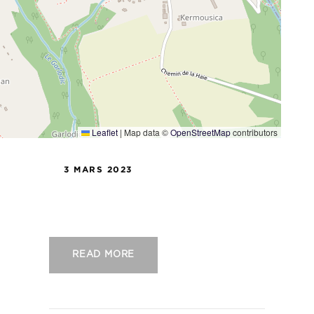
Leaflet
|
Map data ©
OpenStreetMap
contributors
3 MARS 2023
US Concarneau – SO Cholet
READ MORE