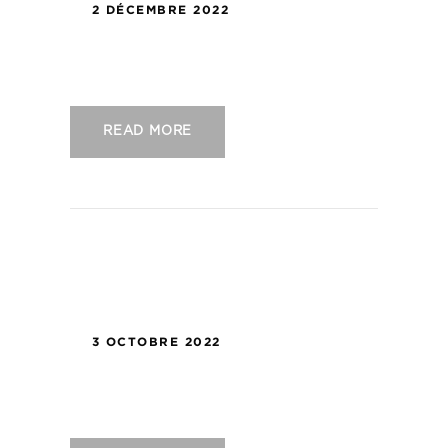
2 DÉCEMBRE 2022
US Concarneau – US Avranches
READ MORE
3 OCTOBRE 2022
US Concarneau – LB Châteauroux