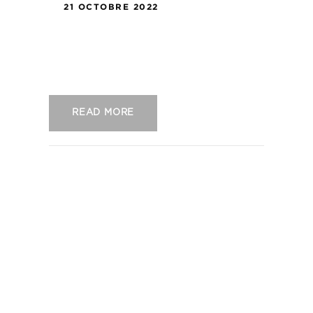
21 OCTOBRE 2022
US Concarneau – FC Villefranche
B.
READ MORE