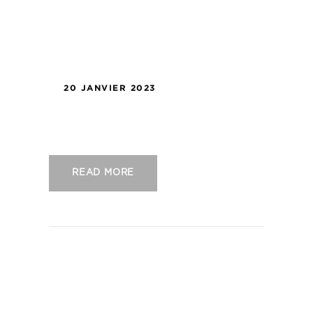
20 JANVIER 2023
US Concarneau – USL Dunkerque
READ MORE