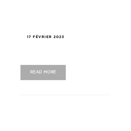
17 FÉVRIER 2023
US Concarneau – FC Borgo
READ MORE