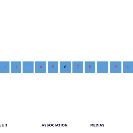
1
…
4
5
6
7
8
…
15
UE 3
ASSOCIATION
MEDIAS