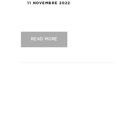
11 NOVEMBRE 2022
US Concarneau – Red Star FC
READ MORE