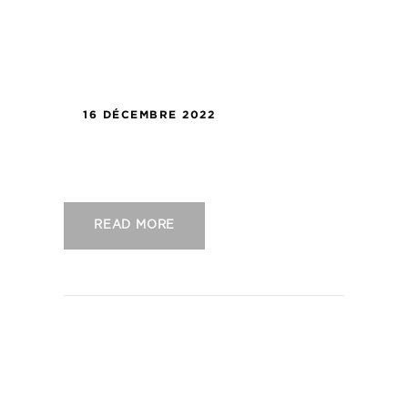
16 DÉCEMBRE 2022
US Concarneau – Le Puy Foot 43
READ MORE