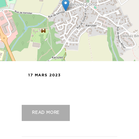
17 MARS 2023
US Concarneau – Stade Briochin
READ MORE