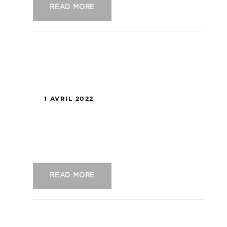
READ MORE
1 AVRIL 2022
US Concarneau – Bourg-en-Bresse
Péronnas
READ MORE