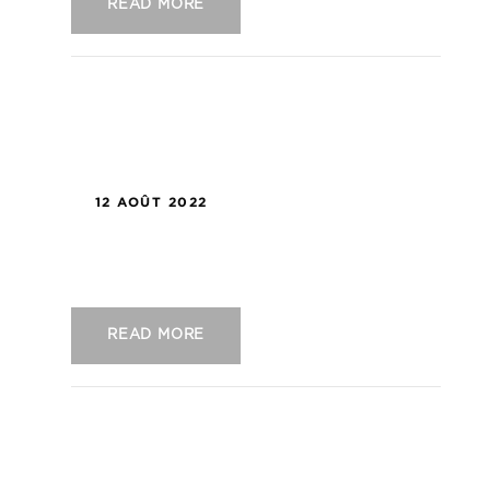
READ MORE
12 AOÛT 2022
US Concarneau – US Orléans
READ MORE