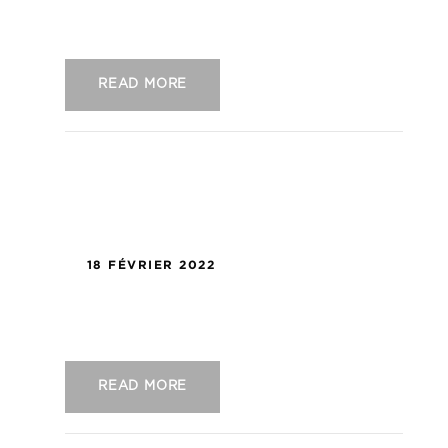
READ MORE
18 FÉVRIER 2022
US Concarneau – SO Cholet
READ MORE