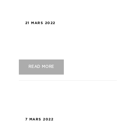
21 MARS 2022
US Concarneau – La Berrichonne de
Châteauroux
READ MORE
7 MARS 2022
US Concarneau – Le Mans FC