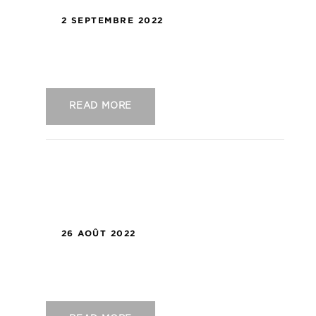
2 SEPTEMBRE 2022
US Concarneau – AS Nancy
READ MORE
26 AOÛT 2022
US Concarneau – Le Mans FC