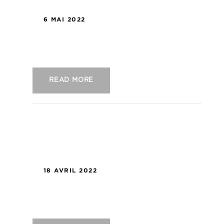
6 MAI 2022
US Concarneau – FC Chambly Oise
READ MORE
18 AVRIL 2022
US Concarneau – Stade Lavallois