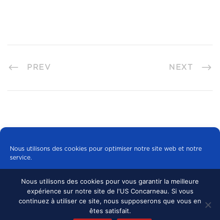
PREV
NEXT
Nous utilisons des cookies pour optimiser notre site web et notre
service.
Nous utilisons des cookies pour vous garantir la meilleure
Tous les cookies
expérience sur notre site de l'US Concarneau. Si vous
© 2024 US CONCARNEAU, TOUS DROITS
continuez à utiliser ce site, nous supposerons que vous en
RÉSERVÉS.
MENTIONS LÉGALES
•
Refuser
êtes satisfait.
CONFIDENTIALITÉ