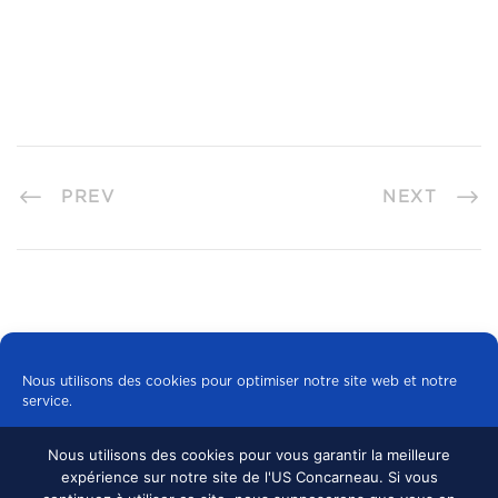
PREV
NEXT
Nous utilisons des cookies pour optimiser notre site web et notre
service.
Nous utilisons des cookies pour vous garantir la meilleure
Tous les cookies
expérience sur notre site de l'US Concarneau. Si vous
© 2024 US CONCARNEAU, TOUS DROITS