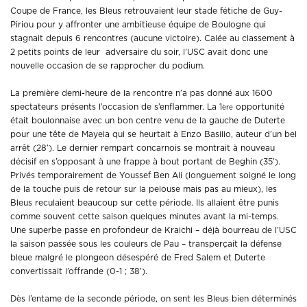
Coupe de France, les Bleus retrouvaient leur stade fétiche de Guy-
Piriou pour y affronter une ambitieuse équipe de Boulogne qui
stagnait depuis 6 rencontres (aucune victoire). Calée au classement à
2 petits points de leur adversaire du soir, l’USC avait donc une
nouvelle occasion de se rapprocher du podium.
La première demi-heure de la rencontre n’a pas donné aux 1600
spectateurs présents l’occasion de s’enflammer. La 1
opportunité
ère
était boulonnaise avec un bon centre venu de la gauche de Duterte
pour une tête de Mayela qui se heurtait à Enzo Basilio, auteur d’un bel
arrêt (28’). Le dernier rempart concarnois se montrait à nouveau
décisif en s’opposant à une frappe à bout portant de Beghin (35’).
Privés temporairement de Youssef Ben Ali (longuement soigné le long
de la touche puis de retour sur la pelouse mais pas au mieux), les
Bleus reculaient beaucoup sur cette période. Ils allaient être punis
comme souvent cette saison quelques minutes avant la mi-temps.
Une superbe passe en profondeur de Kraichi – déjà bourreau de l’USC
la saison passée sous les couleurs de Pau – transperçait la défense
bleue malgré le plongeon désespéré de Fred Salem et Duterte
convertissait l’offrande (0-1 ; 38’).
Dès l’entame de la seconde période, on sent les Bleus bien déterminés