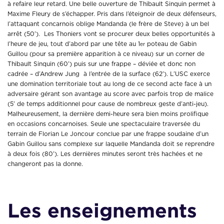
à refaire leur retard. Une belle ouverture de Thibault Sinquin permet à
Maxime Fleury de s’échapper. Pris dans l’éteignoir de deux défenseurs,
l’attaquant concarnois oblige Mandanda (le frère de Steve) à un bel
arrêt (50’). Les Thoniers vont se procurer deux belles opportunités à
l’heure de jeu, tout d’abord par une tête au 1
poteau de Gabin
er
Guillou (pour sa première apparition à ce niveau) sur un corner de
Thibault Sinquin (60’) puis sur une frappe – déviée et donc non
cadrée – d’Andrew Jung à l’entrée de la surface (62’). L’USC exerce
une domination territoriale tout au long de ce second acte face à un
adversaire gérant son avantage au score avec parfois trop de malice
(5’ de temps additionnel pour cause de nombreux geste d’anti-jeu).
Malheureusement, la dernière demi-heure sera bien moins prolifique
en occasions concarnoises. Seule une spectaculaire traversée du
terrain de Florian Le Joncour conclue par une frappe soudaine d’un
Gabin Guillou sans complexe sur laquelle Mandanda doit se reprendre
à deux fois (80’). Les dernières minutes seront très hachées et ne
changeront pas la donne.
Les enseignements