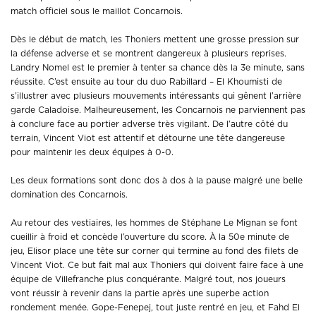
match officiel sous le maillot Concarnois.
Dès le début de match, les Thoniers mettent une grosse pression sur
la défense adverse et se montrent dangereux à plusieurs reprises.
Landry Nomel est le premier à tenter sa chance dès la 3e minute, sans
réussite. C’est ensuite au tour du duo Rabillard – El Khoumisti de
s’illustrer avec plusieurs mouvements intéressants qui gênent l’arrière
garde Caladoise. Malheureusement, les Concarnois ne parviennent pas
à conclure face au portier adverse très vigilant. De l’autre côté du
terrain, Vincent Viot est attentif et détourne une tête dangereuse
pour maintenir les deux équipes à 0-0.
Les deux formations sont donc dos à dos à la pause malgré une belle
domination des Concarnois.
Au retour des vestiaires, les hommes de Stéphane Le Mignan se font
cueillir à froid et concède l’ouverture du score. À la 50e minute de
jeu, Elisor place une tête sur corner qui termine au fond des filets de
Vincent Viot. Ce but fait mal aux Thoniers qui doivent faire face à une
équipe de Villefranche plus conquérante. Malgré tout, nos joueurs
vont réussir à revenir dans la partie après une superbe action
rondement menée. Gope-Fenepej, tout juste rentré en jeu, et Fahd El